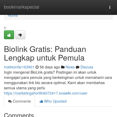
Home
bookmarkspecial
Togg
navi
Home
1
Biolink Gratis: Panduan
Lengkap untuk Pemula
matteonfar163901
56 days ago
News
Discuss
Ingin mengenal BioLink gratis? Postingan ini akan untuk
mengajari para pemula yang berkeinginan untuk memahami cara
menggunakan link bio secara optimal. Kami akan membahas
semua utama yang perlu
https://marketingshortlink072417.evawiki.com/user
Comments
Who Upvoted
Comments