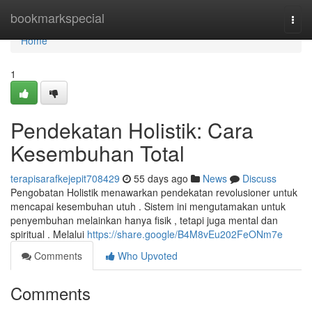
Home
bookmarkspecial
Togg
navi
Home
1
Pendekatan Holistik: Cara
Kesembuhan Total
terapisarafkejepit708429
55 days ago
News
Discuss
Pengobatan Holistik menawarkan pendekatan revolusioner untuk
mencapai kesembuhan utuh . Sistem ini mengutamakan untuk
penyembuhan melainkan hanya fisik , tetapi juga mental dan
spiritual . Melalui
https://share.google/B4M8vEu202FeONm7e
Comments
Who Upvoted
Comments