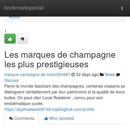
Home
bookmarkspecial
Togg
navi
Home
1
Les marques de champagne
les plus prestigieuses
marque-campagne-de-franc260997
52 days ago
News
Discuss
Parmi le monde fascinant des champagnes, certaines maisons se
distinguent véritablement par leur patrimoine et la qualité de leurs
bulles. On peut citer Louis Roederer , connu pour son
emblématique cuvée,
https://alyshawiae409748.topbloghub.com/profile
Comments
Who Upvoted