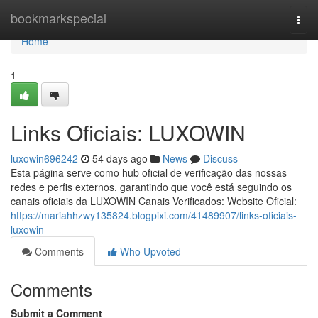
Home
bookmarkspecial
Togg
navi
Home
1
Links Oficiais: LUXOWIN
luxowin696242
54 days ago
News
Discuss
Esta página serve como hub oficial de verificação das nossas
redes e perfis externos, garantindo que você está seguindo os
canais oficiais da LUXOWIN Canais Verificados: Website Oficial:
https://mariahhzwy135824.blogpixi.com/41489907/links-oficiais-
luxowin
Comments
Who Upvoted
Comments
Submit a Comment