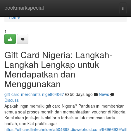
Home
bookmarkspecial
Togg
navi
Home
1
Gift Card Nigeria: Langkah-
Langkah Lengkap untuk
Mendapatkan dan
Menggunakan
gift-card-merchants-nige804067
50 days ago
News
Discuss
Apakah ingin memiliki gift card Nigeria? Panduan ini memberikan
semua soal proses meraih dan memanfaatkan voucher di Nigeria.
Kami akan jenis-jenis platform terbaik untuk memesan kartu
hadiah, dan kiat praktis agar
https://giftcardfintechnigeria504698.diowebhost.com/96966939/gift-