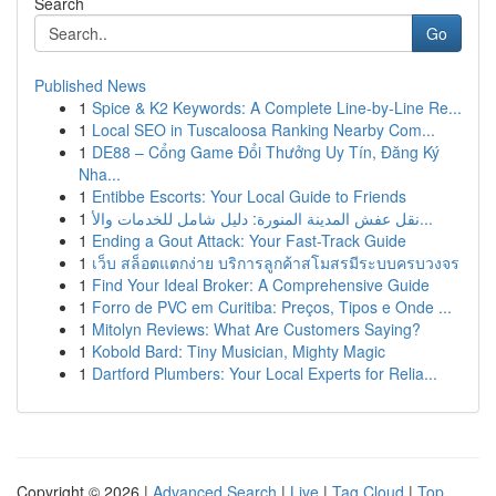
Search
Go
Published News
1
Spice & K2 Keywords: A Complete Line-by-Line Re...
1
Local SEO in Tuscaloosa Ranking Nearby Com...
1
DE88 – Cổng Game Đổi Thưởng Uy Tín, Đăng Ký
Nha...
1
Entibbe Escorts: Your Local Guide to Friends
1
نقل عفش المدينة المنورة: دليل شامل للخدمات والأ...
1
Ending a Gout Attack: Your Fast-Track Guide
1
เว็บ สล็อตแตกง่าย บริการลูกค้าสโมสรมีระบบครบวงจร
1
Find Your Ideal Broker: A Comprehensive Guide
1
Forro de PVC em Curitiba: Preços, Tipos e Onde ...
1
Mitolyn Reviews: What Are Customers Saying?
1
Kobold Bard: Tiny Musician, Mighty Magic
1
Dartford Plumbers: Your Local Experts for Relia...
Copyright © 2026 |
Advanced Search
|
Live
|
Tag Cloud
|
Top