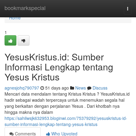
Home
bookmarkspecial
Togg
navi
Home
1
YesusKristus.id: Sumber
Informasi Lengkap tentang
Yesus Kristus
agnesjohq790797
51 days ago
News
Discuss
Mencari data mendalam tentang Kristus Kristus ? YesusKristus.id
hadir sebagai wadah terpercaya untuk menemukan segala hal
yang berkaitan dengan perjalanan Yesus . Dari khotbah nya
hingga makna nya dalam
https://sahilwsjk632953.bloginwi.com/75379292/yesuskristus-id-
sumber-informasi-lengkap-tentang-yesus-kristus
Comments
Who Upvoted