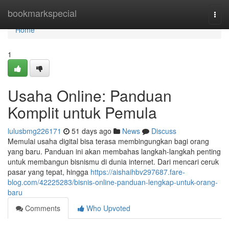
Home
bookmarkspecial
Togg
navi
Home
1
Usaha Online: Panduan
Komplit untuk Pemula
lulusbmg226171
51 days ago
News
Discuss
Memulai usaha digital bisa terasa membingungkan bagi orang
yang baru. Panduan ini akan membahas langkah-langkah penting
untuk membangun bisnismu di dunia internet. Dari mencari ceruk
pasar yang tepat, hingga
https://aishaihbv297687.fare-
blog.com/42225283/bisnis-online-panduan-lengkap-untuk-orang-
baru
Comments
Who Upvoted