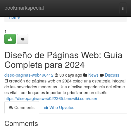
Home
bookmarkspecial
Togg
navi
Home
1
Diseño de Páginas Web: Guía
Completa para 2024
diseo-paginas-web496412
30 days ago
News
Discuss
El creación de páginas web en 2024 exige una estrategia integral
de las novedades modernas. Una efectiva experiencia del cliente
es vital , por lo que es importante priorizar en un diseño
https://diseopaginasweb022365.bmswiki.com/user
Comments
Who Upvoted
Comments