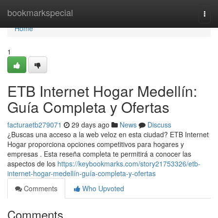
Home
bookmarkspecial
Togg
navi
Home
1
ETB Internet Hogar Medellín:
Guía Completa y Ofertas
facturaetb279071
29 days ago
News
Discuss
¿Buscas una acceso a la web veloz en esta ciudad? ETB Internet
Hogar proporciona opciones competitivos para hogares y
empresas . Esta reseña completa te permitirá a conocer las
aspectos de los
https://keybookmarks.com/story21753326/etb-
internet-hogar-medellín-guía-completa-y-ofertas
Comments
Who Upvoted
Comments