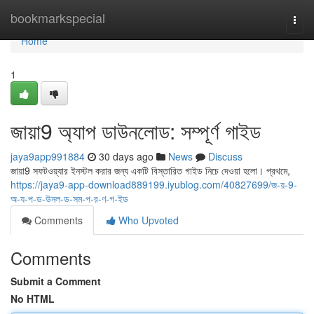
Home
bookmarkspecial
Togg
navi
Home
1
জায়া9 অ্যাপ ডাউনলোড: সম্পূর্ণ গাইড
jaya9app991884
30 days ago
News
Discuss
জায়া9 সফটওয়্যার ইনস্টল করার জন্য একটি বিস্তারিত গাইড নিচে দেওয়া হলো। প্রথমে,
https://jaya9-app-download889199.iyublog.com/40827699/জ-য়-9-
অ-য-প-ড-উনল-ড-সম-প-র-ণ-গ-ইড
Comments
Who Upvoted
Comments
Submit a Comment
No HTML