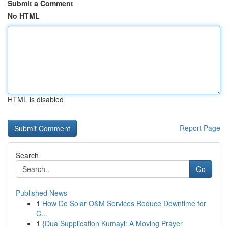
Submit a Comment
No HTML
HTML is disabled
Report Page
Search
Go
Published News
1
How Do Solar O&M Services Reduce Downtime for
C...
1
{Dua Supplication Kumayl: A Moving Prayer