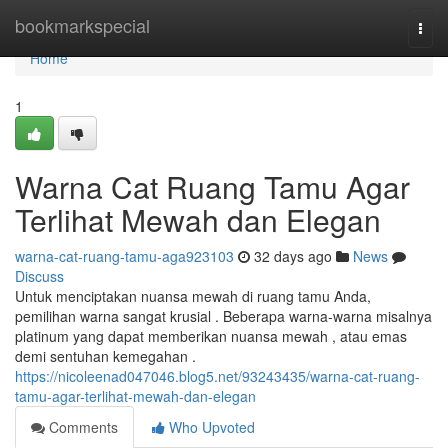
Home
bookmarkspecial
Togg
navi
Home
1
Warna Cat Ruang Tamu Agar
Terlihat Mewah dan Elegan
warna-cat-ruang-tamu-aga923103
32 days ago
News
Discuss
Untuk menciptakan nuansa mewah di ruang tamu Anda,
pemilihan warna sangat krusial . Beberapa warna-warna misalnya
platinum yang dapat memberikan nuansa mewah , atau emas
demi sentuhan kemegahan .
https://nicoleenad047046.blog5.net/93243435/warna-cat-ruang-
tamu-agar-terlihat-mewah-dan-elegan
Comments
Who Upvoted