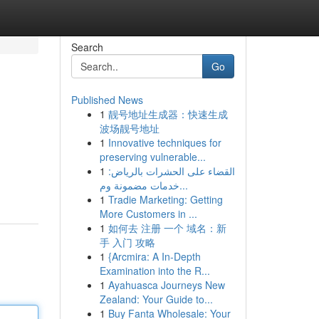
Search
Go
Published News
1
靓号地址生成器：快速生成
波场靓号地址
1
Innovative techniques for
preserving vulnerable...
1
القضاء على الحشرات بالرياض:
خدمات مضمونة وم...
1
Tradie Marketing: Getting
More Customers in ...
1
如何去 注册 一个 域名：新
手 入门 攻略
1
{Arcmira: A In-Depth
Examination into the R...
1
Ayahuasca Journeys New
Zealand: Your Guide to...
1
Buy Fanta Wholesale: Your