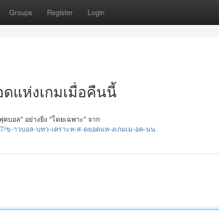
Groups
Register
Login
แห่งเกมเมื่อคืนนี้
"ฟุตบอล" อย่างยิ่ง "โดยเฉพาะ" จาก
027/ข-าวบอล-บทว-เคราะห-ส-ดยอดแห-งเกมเม-อค-นน