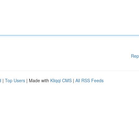
Rep
d
|
Top Users
| Made with
Kliqqi CMS
|
All RSS Feeds