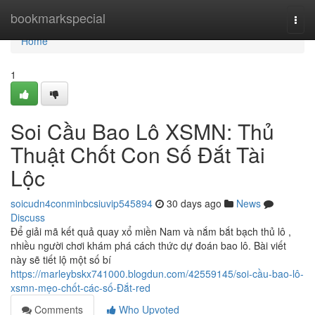
Home
bookmarkspecial
Togg
navi
Home
1
Soi Cầu Bao Lô XSMN: Thủ
Thuật Chốt Con Số Đắt Tài
Lộc
soicudn4conminbcsiuvip545894
30 days ago
News
Discuss
Để giải mã kết quả quay xổ miền Nam và nắm bắt bạch thủ lô ,
nhiều người chơi khám phá cách thức dự đoán bao lô. Bài viết
này sẽ tiết lộ một số bí
https://marleybskx741000.blogdun.com/42559145/soi-cầu-bao-lô-
xsmn-mẹo-chốt-các-số-Đắt-red
Comments
Who Upvoted