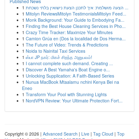
Published News
1
הצעה מושלמת: איך לתכנן הצעת נישואין בלתי נשכחת ...
1
Mitolyn ReviewsMitolyn TestimonialsMitolyn Feed...
1
Monk Background: Your Guide to Embodying Fa...
1
Finding the Best House Cleaning Services in Pho...
1
Crazy Time Tracker: Maximize Your Minutes
1
Camion Grúa en {Dos la localidad de Dos Herma...
1
The Future of Video: Trends & Predictions
1
Noida to Nainital Taxi Services
1
ஸ்பா JP நகர்: மிகச் சிறந்த அனுபவம்!
1
I cannot complete such demand. Creating ...
1
Discover A Best Yamaha's Boat Engine o...
1
Unlocking Supplication: A Faith-Based Series
1
Nunua MacBook Mtaalamu nchini Kenya Bei na
Eneo
1
Transform Your Pool with Stunning Lights
1
NordVPN Review: Your Ultimate Protection Fort...
Copyright © 2026 |
Advanced Search
|
Live
|
Tag Cloud
|
Top