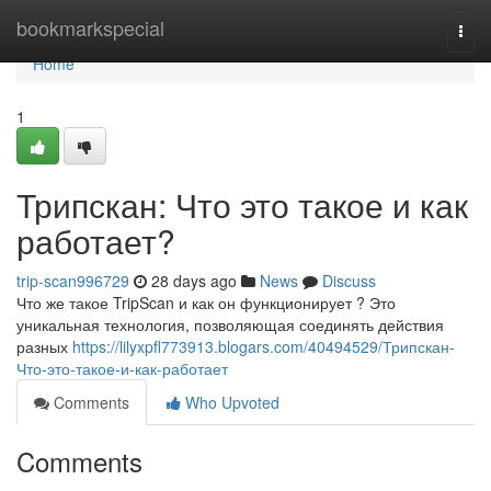
Home
bookmarkspecial
Togg
navi
Home
1
Трипскан: Что это такое и как
работает?
trip-scan996729
28 days ago
News
Discuss
Что же такое TripScan и как он функционирует ? Это
уникальная технология, позволяющая соединять действия
разных
https://lilyxpfl773913.blogars.com/40494529/Трипскан-
Что-это-такое-и-как-работает
Comments
Who Upvoted
Comments